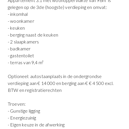
Appartement 3.1 met woonoppervlakte van 96m² is
gelegen op de 3de (hoogste) verdieping en omvat:
- inkomhal
- woonkamer
- keuken
- berging naast de keuken
- 2 slaapkamers
- badkamer
- gastentoilet
- terras van 9,4 m²
Optioneel: autostaanplaats in de ondergrondse
verdieping aan € 14 000 en berging aan € € 4 500 excl.
BTW en registratierechten
Troeven:
- Gunstige ligging
- Energiezuinig
- Eigen keuze in de afwerking