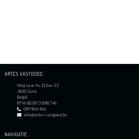
ARTES VASTGOED
Weg naar As 21 bus 23
3600 Genk
België
BTW BE0872 888 746
089 866 466
info@artes-vastgoed.be
NAVIGATIE