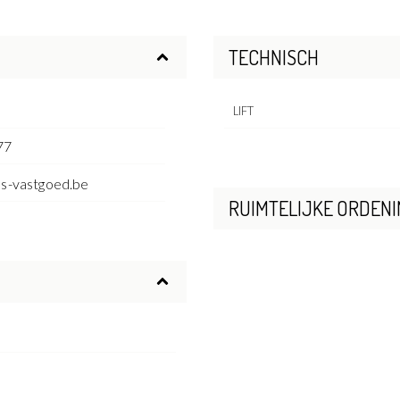
TECHNISCH
LIFT
77
es-vastgoed.be
RUIMTELIJKE ORDENI