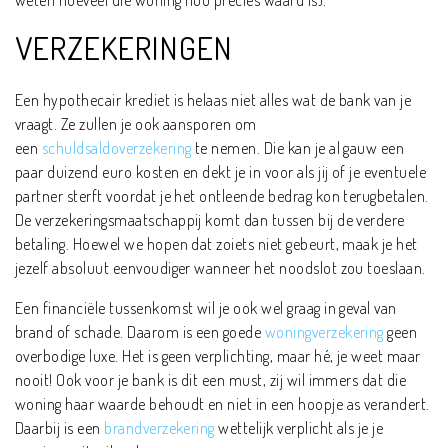
VERZEKERINGEN
Een hypothecair krediet is helaas niet alles wat de bank van je
vraagt. Ze zullen je ook aansporen om
een
schuldsaldoverzekering
te nemen. Die kan je al gauw een
paar duizend euro kosten en dekt je in voor als jij of je eventuele
partner sterft voordat je het ontleende bedrag kon terugbetalen.
De verzekeringsmaatschappij komt dan tussen bij de verdere
betaling. Hoewel we hopen dat zoiets niet gebeurt, maak je het
jezelf absoluut eenvoudiger wanneer het noodslot zou toeslaan.
Een financiële tussenkomst wil je ook wel graag in geval van
brand of schade. Daarom is een goede
woningverzekering
geen
overbodige luxe. Het is geen verplichting, maar hé, je weet maar
nooit! Ook voor je bank is dit een must, zij wil immers dat die
woning haar waarde behoudt en niet in een hoopje as verandert.
Daarbij is een
brandverzekering
wettelijk verplicht als je je