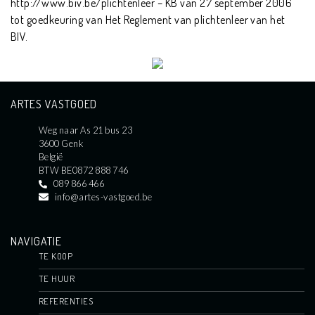
http://www.biv.be/plichtenleer – KB van 27 september 2006
tot goedkeuring van Het Reglement van plichtenleer van het
BIV.
ARTES VASTGOED
Weg naar As 21 bus 23
3600 Genk
België
BTW BE0872 888 746
089 866 466
info@artes-vastgoed.be
NAVIGATIE
TE KOOP
TE HUUR
REFERENTIES